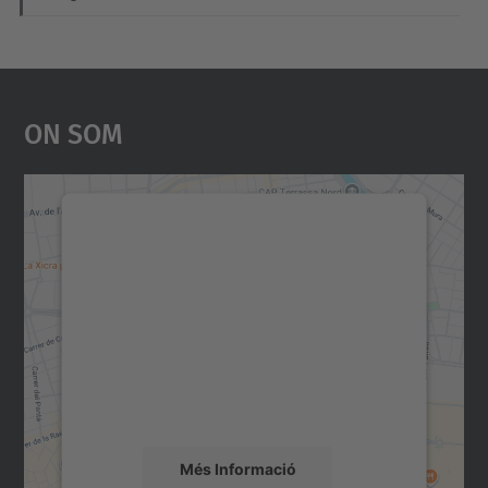
On Som
Necessitem el vostre
consentiment per carregar el
servei Google Maps!
Utilitzem un servei de tercers per incrustar
contingut del mapa que pugui recollir dades
sobre la vostra activitat. Reviseu-ne els
detalls i accepteu el servei per veure el
mapa.
Més Informació