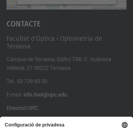
Accepta
Contacte
powered by
Usercentrics Consent
Management Platform
Facultat d'Òptica i Optometria de
Terrassa
Campus de Terrassa, Edifici TR8. C. Violinista
Vellsolà, 37 08222 Terrassa
Tel.
:
93 739 83 00
E-mail
:
info.foot@upc.edu
Directori UPC
Formulari de contacte