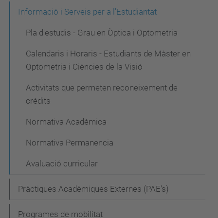
e
Informació i Serveis per a l'Estudiantat
g
Pla d'estudis - Grau en Òptica i Optometria
a
Calendaris i Horaris - Estudiants de Màster en
c
Optometria i Ciències de la Visió
i
Activitats que permeten reconeixement de
ó
crèdits
Normativa Acadèmica
Normativa Permanencia
Avaluació curricular
Pràctiques Acadèmiques Externes (PAE's)
Programes de mobilitat