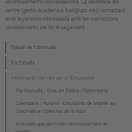
reconeixements/convalidacions. La secretaria del
centre (gestio.academica.foot@upc.edu) contactarà
amb la persona interessada amb les instruccions
corresponents per fer el pagament.
N
Treball de fi d'estudis
a
Els Estudis
v
e
Informació i Serveis per a l'Estudiantat
g
Pla d'estudis - Grau en Òptica i Optometria
a
Calendaris i Horaris - Estudiants de Màster en
c
Optometria i Ciències de la Visió
i
Activitats que permeten reconeixement de
ó
crèdits