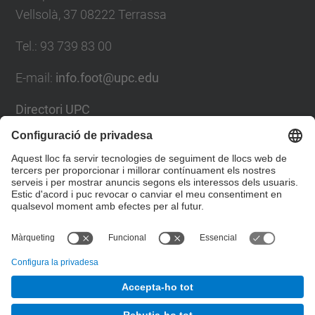
Vellsolà, 37 08222 Terrassa
Tel.
:
93 739 83 00
E-mail
:
info.foot@upc.edu
Directori UPC
Formulari de contacte
Llista Xarxes Socials
© UPC
Facultat d'Òptica i Optometria de Terrassa. FOOT.