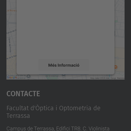
Necessitem el vostre
consentiment per carregar el
servei Google Maps!
Utilitzem un servei de tercers per incrustar
contingut del mapa que pugui recollir dades
sobre la vostra activitat. Reviseu-ne els
detalls i accepteu el servei per veure el
mapa.
Més Informació
Accepta
Contacte
powered by
Usercentrics Consent
Management Platform
Facultat d'Òptica i Optometria de
Terrassa
Campus de Terrassa, Edifici TR8. C. Violinista