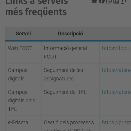
Links a serveis
més freqüents
Servei
Descripció
Web FOOT
Informació general
https://foot
FOOT
Campus
Seguiment de les
https://aten
digitals
assignatures
Campus
Seguiment del TFE
https://aten
digitals dels
TFE
e-Prisma
Gestió dels processos
https://pris
acadèmics UPC (PDI,