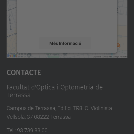
Utilitzem un servei de tercers per incrustar
contingut del mapa que pugui recollir dades
sobre la vostra activitat. Reviseu-ne els
detalls i accepteu el servei per veure el
mapa.
Més Informació
Accepta
Contacte
powered by
Usercentrics Consent
Management Platform
Facultat d'Òptica i Optometria de
Terrassa
Campus de Terrassa, Edifici TR8. C. Violinista
Vellsolà, 37 08222 Terrassa
Tel.
:
93 739 83 00