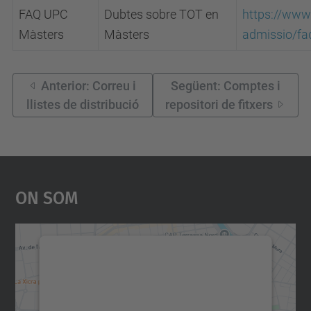
FAQ UPC
Dubtes sobre TOT en
https://www
Màsters
Màsters
admissio/fa
Anterior: Correu i
Següent: Comptes i
llistes de distribució
repositori de fitxers
On Som
Necessitem el vostre
consentiment per carregar el
servei Google Maps!