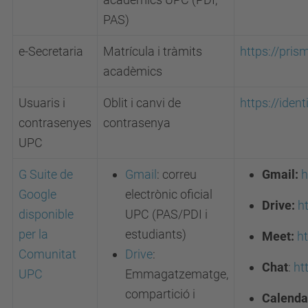
PAS)
e-Secretaria
Matrícula i tràmits
https://pris
acadèmics
Usuaris i
Oblit i canvi de
https://ident
contrasenyes
contrasenya
UPC
G Suite de
Gmail
: correu
Gmail:
h
Google
electrònic oficial
Drive:
h
disponible
UPC (PAS/PDI i
per la
estudiants)
Meet:
h
Comunitat
Drive
:
Chat
:
ht
UPC
Emmagatzematge,
compartició i
Calenda