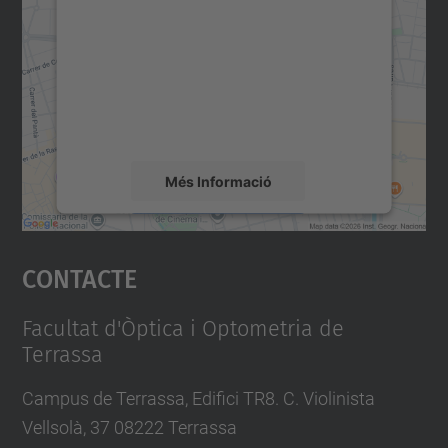
servei Google Maps!
Utilitzem un servei de tercers per incrustar
contingut del mapa que pugui recollir dades
sobre la vostra activitat. Reviseu-ne els
detalls i accepteu el servei per veure el
mapa.
Més Informació
Accepta
Contacte
powered by
Usercentrics Consent
Management Platform
Facultat d'Òptica i Optometria de
Terrassa
Campus de Terrassa, Edifici TR8. C. Violinista
Vellsolà, 37 08222 Terrassa