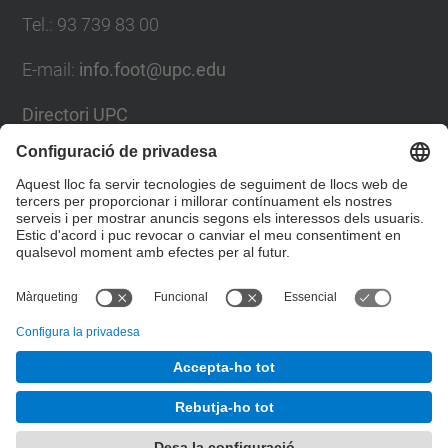
Tel.
:
93 739 83 00
E-mail
:
info.foot@upc.edu
Directori UPC
Formulari de contacte
Llista Xarxes Socials
© UPC
Facultat d'Òptica i Optometria de Terrassa. FOOT.
Desenvolupat amb