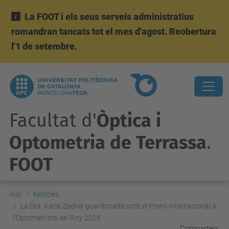
La FOOT i els seus serveis administratius
romandran tancats tot el mes d'agost. Reobertura
l'1 de setembre.
Facultat d'
Òptica i
Optometria de Terrassa
.
FOOT
Inici
Notícies
La Dra. Karla Zadnik guardonada amb el Premi Internacional a
l'Optometrista de l'Any 2026
Comparteix: