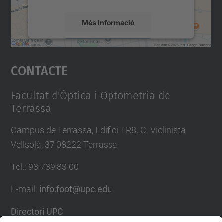
Més Informació
Accepta
Contacte
powered by
Usercentrics Consent
Management Platform
Facultat d'Òptica i Optometria de
Terrassa
Campus de Terrassa, Edifici TR8. C. Violinista
Vellsolà, 37 08222 Terrassa
Tel.
:
93 739 83 00
E-mail
:
info.foot@upc.edu
Directori UPC