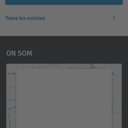
Totes les notícies
On Som
Necessitem el vostre
consentiment per carregar el
servei Google Maps!
Utilitzem un servei de tercers per incrustar
contingut del mapa que pugui recollir dades
sobre la vostra activitat. Reviseu-ne els
detalls i accepteu el servei per veure el
mapa.