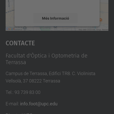
mapa.
Més Informació
Accepta
Contacte
powered by
Usercentrics Consent
Management Platform
Facultat d'Òptica i Optometria de
Terrassa
Campus de Terrassa, Edifici TR8. C. Violinista
Vellsolà, 37 08222 Terrassa
Tel.
:
93 739 83 00
E-mail
:
info.foot@upc.edu