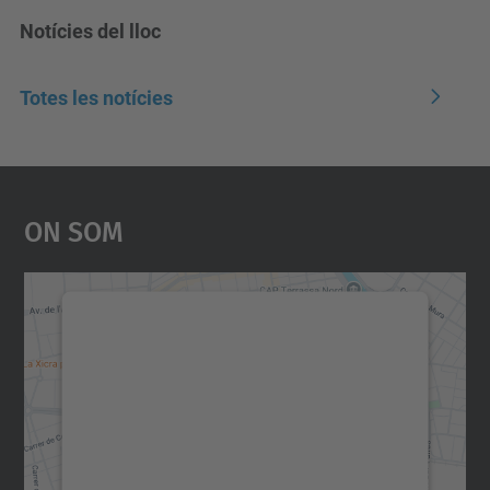
Notícies del lloc
Totes les notícies
On Som
Necessitem el vostre
consentiment per carregar el
servei Google Maps!
Utilitzem un servei de tercers per incrustar
contingut del mapa que pugui recollir dades
sobre la vostra activitat. Reviseu-ne els
detalls i accepteu el servei per veure el