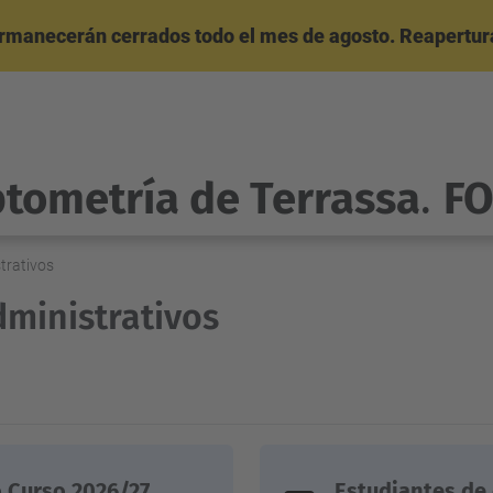
ermanecerán cerrados todo el mes de agosto. Reapertura
ptometría de Terrassa
.
F
trativos
dministrativos
 Curso 2026/27
Estudiantes de 