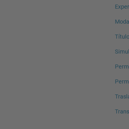
Exper
Modal
Títul
Simul
Perma
Perma
Trasl
Trans