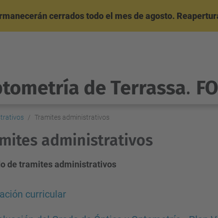
ermanecerán cerrados todo el mes de agosto. Reapertura
ptometría de Terrassa
.
F
trativos
Tramites administrativos
mites administrativos
do de tramites administrativos
ación curricular