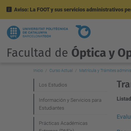
Aviso: La FOOT y sus servicios administrativos p
Facultad de
Óptica y O
Inicio
Curso Actual
Matrícula y Trámites adminis
Tra
N
Los Estudios
a
Lista
Información y Servicios para
v
Estudiantes
e
Evalu
g
Prácticas Académicas