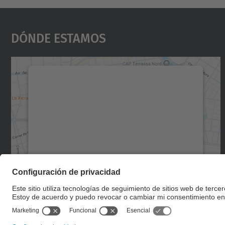
Dónde Estamos
Necesitamos su consentimiento
para cargar el servicio Google Maps.
Utilizamos un servicio de terceros para
incrustar contenido de mapas que puede
recopilar datos sobre su actividad. Le
rogamos que revise los detalles y acepte el
servicio para ver este mapa.
Más información
Aceptar