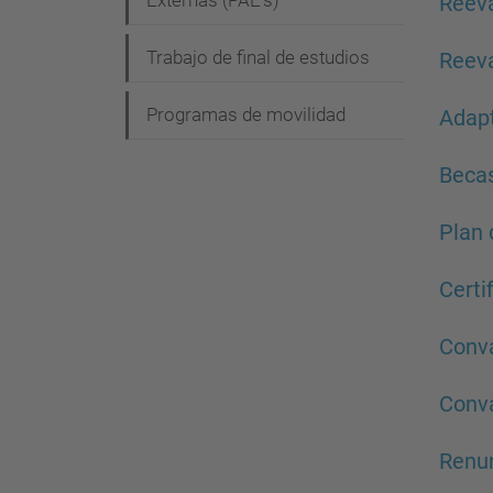
Externas (PAE's)
Reeva
a
c
Trabajo de final de estudios
Reev
i
Programas de movilidad
Adap
ó
n
Becas
Plan 
Certi
Conv
Conva
Renun