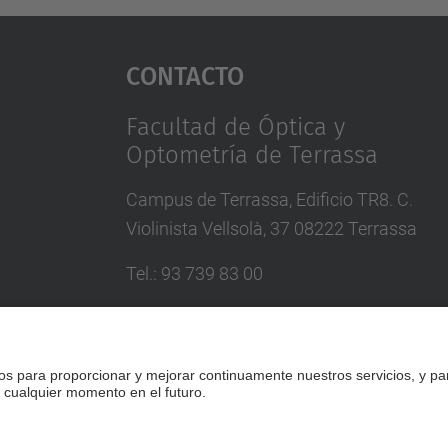
Contacto
Facultad de Óptica y
Optometría de Terrassa
Campus de Terrassa, Edificio TR8. C.
Violinista Vellsolà, 37 08222 Terrassa
Tel.
:
93 739 83 00
Correo
:
info.foot@upc.edu
Directorio UPC
Formulario de contacto