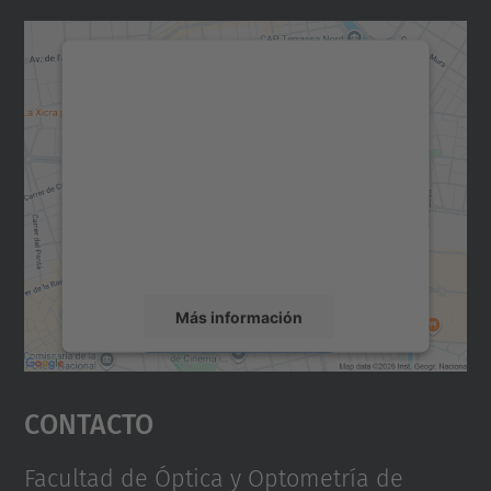
Necesitamos su consentimiento
para cargar el servicio Google
Maps.
Utilizamos un servicio de terceros para
incrustar contenido de mapas que puede
recopilar datos sobre su actividad. Le
rogamos que revise los detalles y acepte el
servicio para ver este mapa.
Más información
Aceptar
Contacto
powered by
Usercentrics Consent
Management Platform
Facultad de Óptica y Optometría de