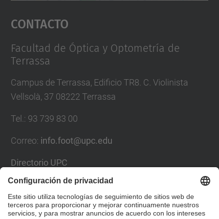
Aceptar
Contacto
powered by
Usercentrics Consent
Management Platform
Facultad de Óptica y Optometría de
Terrassa
Campus de Terrassa, Edificio TR8. C. Violinista
Vellsolà, 37 08222 Terrassa
Tel.
:
93 739 83 00
Correo
:
info.foot@upc.edu
Directorio UPC
Formulario de contacto
Lista Redes Sociales