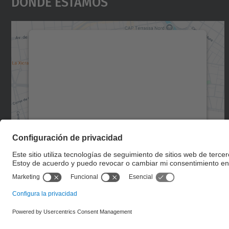
Dónde Estamos
Necesitamos su consentimiento
para cargar el servicio Google Maps.
Utilizamos un servicio de terceros para
incrustar contenido de mapas que puede
recopilar datos sobre su actividad. Le
rogamos que revise los detalles y acepte el
servicio para ver este mapa.
Más información
Aceptar
powered by
Usercentrics Consent
Management Platform
© UPC
Facultad de Óptica y Optometría de Terrassa. FOOT.