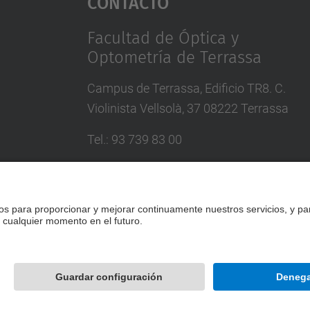
Contacto
Facultad de Óptica y
Optometría de Terrassa
Campus de Terrassa, Edificio TR8. C.
Violinista Vellsolà, 37 08222 Terrassa
Tel.
:
93 739 83 00
Correo
:
info.foot@upc.edu
Directorio UPC
Formulario de contacto
Desarrollado con
Mapa del Sitio