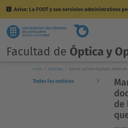
Aviso: La FOOT y sus servicios administrativos p
Facultad de
Óptica y O
Inicio
Noticias
Manel Larrosa Expósito defiende 
Man
Todas las notícias
doc
de 
qu