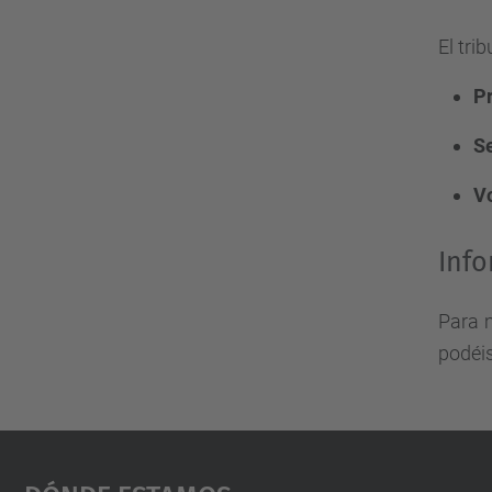
El tri
P
S
V
Info
Para 
podéis