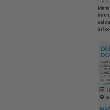
03/03
Manel
de un
del qu
así c