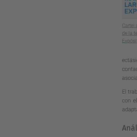
Cartel
de la t
Expósi
ectás
conta
asocia
El tra
con e
adapt
Anál