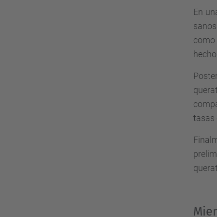
En una
sanos 
como 
hecho 
Poste
quera
compar
tasas 
Final
preli
quera
Miem