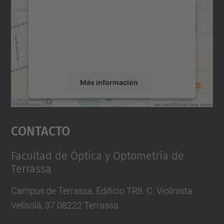
Utilizamos un servicio de terceros para
incrustar contenido de mapas que puede
recopilar datos sobre su actividad. Le
rogamos que revise los detalles y acepte el
servicio para ver este mapa.
Más información
Aceptar
Contacto
powered by
Usercentrics Consent
Management Platform
Facultad de Óptica y Optometría de
Terrassa
Campus de Terrassa, Edificio TR8. C. Violinista
Vellsolà, 37 08222 Terrassa