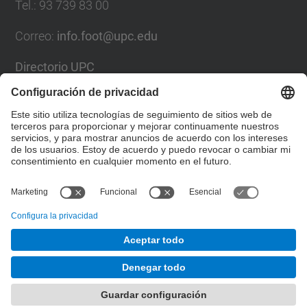
Tel.
:
93 739 83 00
Correo
:
info.foot@upc.edu
Directorio UPC
Formulario de contacto
Lista Redes Sociales
© UPC
Facultad de Óptica y Optometría de Terrassa. FOOT.
Desarrollado con