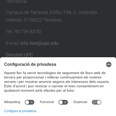
Terrassa
Campus de Terrassa, Edifici TR8. C. Violinista
Vellsolà, 37 08222 Terrassa
Tel.
:
93 739 83 00
E-mail
:
info.foot@upc.edu
Directori UPC
Formulari de contacte
Llista Xarxes Socials