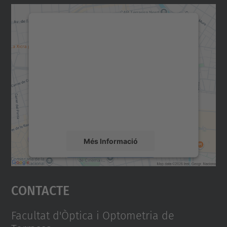
Necessitem el vostre
consentiment per carregar el
servei Google Maps!
Utilitzem un servei de tercers per incrustar
contingut del mapa que pugui recollir dades
sobre la vostra activitat. Reviseu-ne els
detalls i accepteu el servei per veure el
mapa.
Més Informació
Accepta
Contacte
powered by
Usercentrics Consent
Management Platform
Facultat d'Òptica i Optometria de