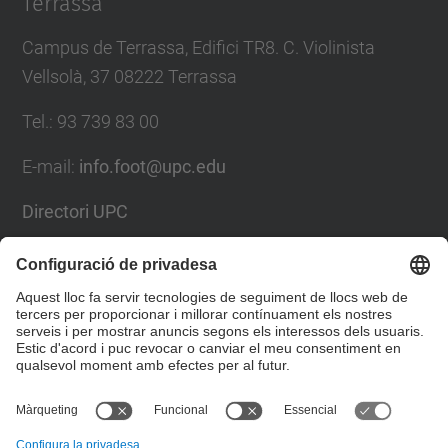
Terrassa
Campus de Terrassa, Edifici TR8. C. Violinista
Vellsolà, 37 08222 Terrassa
Tel.
:
93 739 83 00
E-mail
:
info.foot@upc.edu
Directori UPC
Formulari de contacte
Llista Xarxes Socials