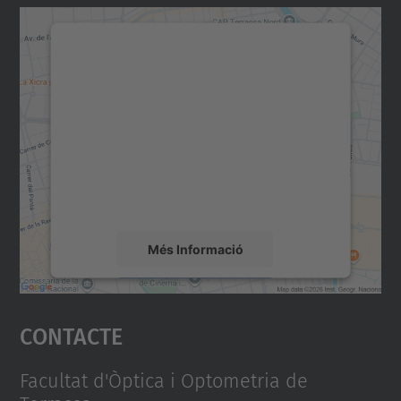
Necessitem el vostre
consentiment per carregar el
servei Google Maps!
Utilitzem un servei de tercers per incrustar
contingut del mapa que pugui recollir dades
sobre la vostra activitat. Reviseu-ne els
detalls i accepteu el servei per veure el
mapa.
Més Informació
Accepta
Contacte
powered by
Usercentrics Consent
Management Platform
Facultat d'Òptica i Optometria de