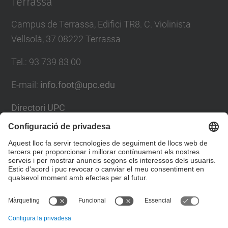
Terrassa
Campus de Terrassa, Edifici TR8. C. Violinista
Vellsolà, 37 08222 Terrassa
Tel.
:
93 739 83 00
E-mail
:
info.foot@upc.edu
Directori UPC
Formulari de contacte
Llista Xarxes Socials