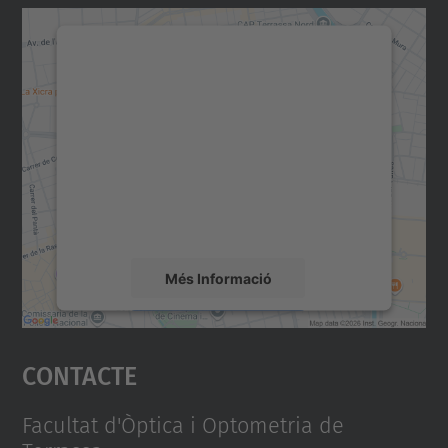
Necessitem el vostre
consentiment per carregar el
servei Google Maps!
Utilitzem un servei de tercers per incrustar
contingut del mapa que pugui recollir dades
sobre la vostra activitat. Reviseu-ne els
detalls i accepteu el servei per veure el
mapa.
Més Informació
Accepta
Contacte
powered by
Usercentrics Consent
Management Platform
Facultat d'Òptica i Optometria de