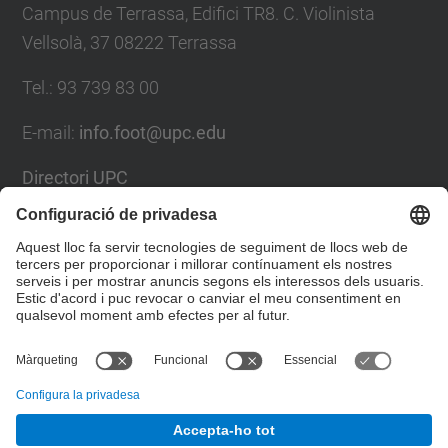
Campus de Terrassa, Edifici TR8. C. Violinista
Vellsolà, 37 08222 Terrassa
Tel.
:
93 739 83 00
E-mail
:
info.foot@upc.edu
Directori UPC
Formulari de contacte
Llista Xarxes Socials
© UPC
Facultat d'Òptica i Optometria de Terrassa. FOOT.