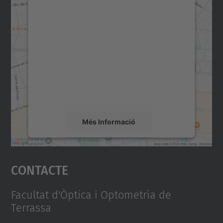
Necessitem el vostre
consentiment per carregar el
servei Google Maps!
Utilitzem un servei de tercers per incrustar
contingut del mapa que pugui recollir dades
sobre la vostra activitat. Reviseu-ne els
detalls i accepteu el servei per veure el
mapa.
Més Informació
Accepta
Contacte
powered by
Usercentrics Consent
Management Platform
Facultat d'Òptica i Optometria de
Terrassa