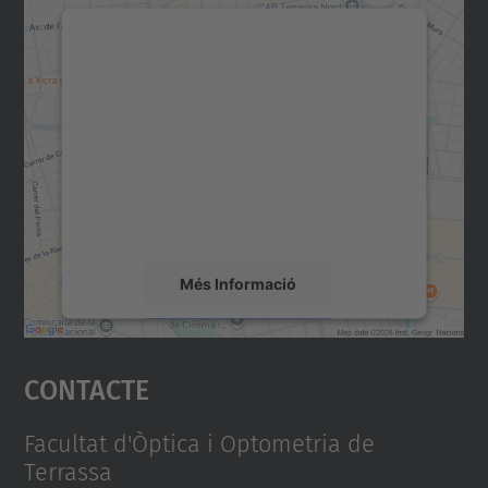
Necessitem el vostre
consentiment per carregar el
servei Google Maps!
Utilitzem un servei de tercers per incrustar
contingut del mapa que pugui recollir dades
sobre la vostra activitat. Reviseu-ne els
detalls i accepteu el servei per veure el
mapa.
Més Informació
Accepta
Contacte
powered by
Usercentrics Consent
Management Platform
Facultat d'Òptica i Optometria de
Terrassa