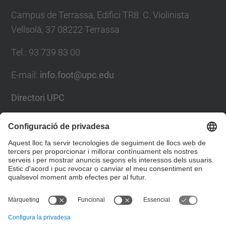
Campus de Terrassa, Edifici TR8. C. Violinista
Vellsolà, 37 08222 Terrassa
Tel.
:
93 739 83 00
E-mail
:
info.foot@upc.edu
Directori UPC
Formulari de contacte
Llista Xarxes Socials