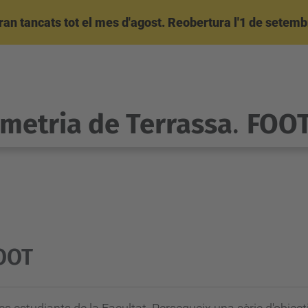
an tancats tot el mes d'agost. Reobertura l'1 de setemb
ometria de Terrassa
.
FOO
FOOT