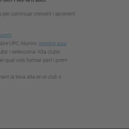
per continuar creixent i aprenent
lumni
.
mbre UPC Alumni:
registre aquí
.
lubs' i selecciona 'Alta clubs'.
el qual vols formar part i prem
nt la teva alta en el club o