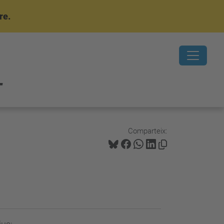
re.
T
Comparteix: