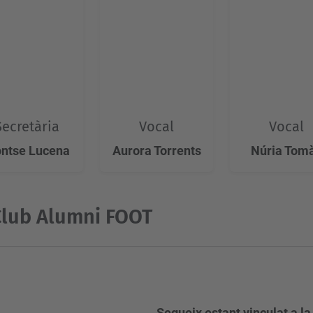
Secretària
Vocal
Vocal
ntse Lucena
Aurora Torrents
Núria Tom
Club Alumni FOOT
Segueix estant vinculat a la 