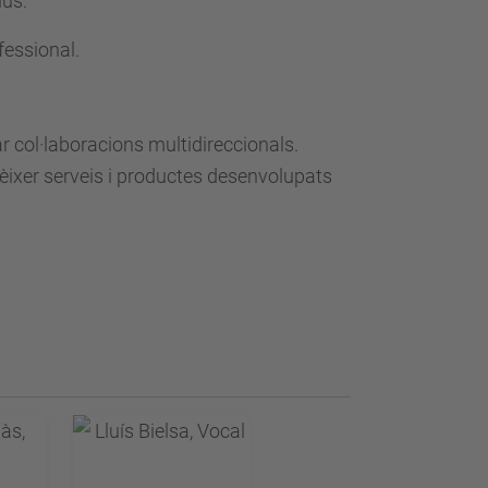
ius:
fessional.
r col·laboracions multidireccionals.
èixer serveis i productes desenvolupats