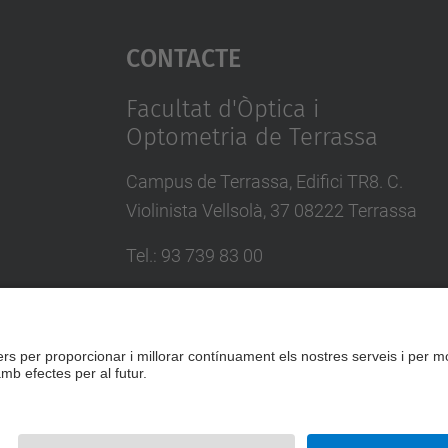
Contacte
Facultat d'Òptica i
Optometria de Terrassa
Campus de Terrassa, Edifici TR8. C.
Violinista Vellsolà, 37 08222 Terrassa
Tel.
:
93 739 83 00
E-mail
:
info.foot@upc.edu
Directori UPC
Formulari de contacte