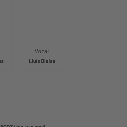
Vocal
às
Lluís Bielsa
FOOT i fes-te’n soci!