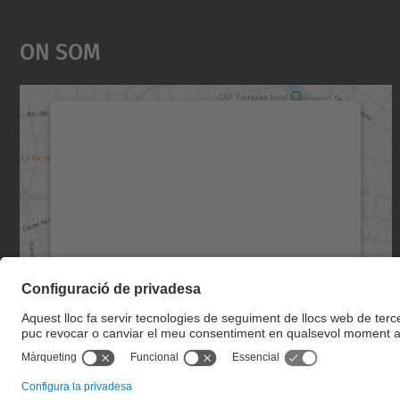
On Som
Necessitem el vostre consentiment
per carregar el servei Google Maps!
Utilitzem un servei de tercers per incrustar
contingut del mapa que pugui recollir dades
sobre la vostra activitat. Reviseu-ne els
detalls i accepteu el servei per veure el mapa.
Més Informació
Accepta
powered by
Usercentrics Consent
Management Platform