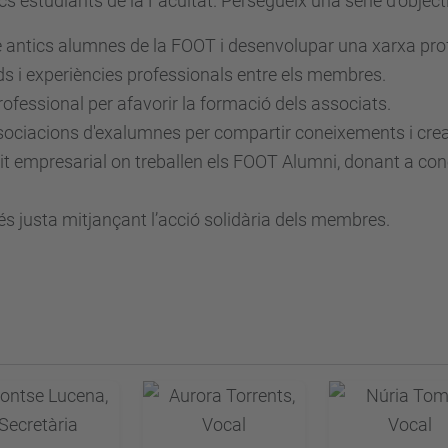
s estudiants de la Facultat. Persegueix una sèrie d'object
re antics alumnes de la FOOT i desenvolupar una xarxa pro
ds i experiències professionals entre els membres.
rofessional per afavorir la formació dels associats.
associacions d'exalumnes per compartir coneixements i crea
xit empresarial on treballen els FOOT Alumni, donant a con
és justa mitjançant l’acció solidària dels membres.