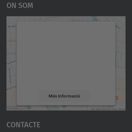
On Som
Necessitem el vostre
consentiment per carregar el
servei Google Maps!
Utilitzem un servei de tercers per incrustar
contingut del mapa que pugui recollir dades
sobre la vostra activitat. Reviseu-ne els
detalls i accepteu el servei per veure el
mapa.
Més Informació
Accepta
Contacte
powered by
Usercentrics Consent
Management Platform