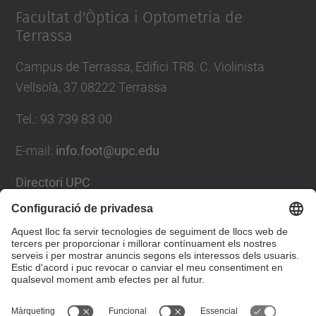
Facultat d'Òptica i Optometria de
Terrassa
Campus de Terrassa, Edifici TR8. C. Violinista
Vellsolà, 37 08222 Terrassa
Tel.
:
93 739 83 00
E-mail
:
info.foot@upc.edu
Directori UPC
Formulari de contacte
Llista Xarxes Socials