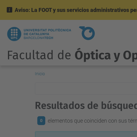
Aviso: La FOOT y sus servicios administrativos p
Facultad de
Óptica y O
Inicio
Resultados de búsque
elementos que coinciden con sus té
0