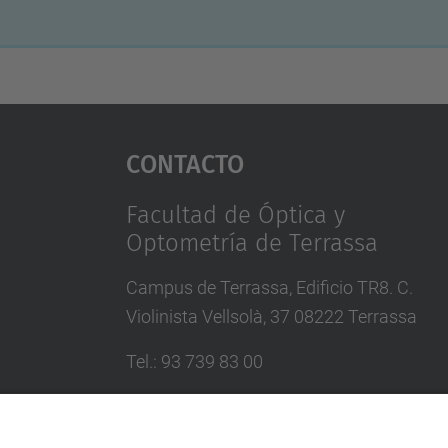
Contacto
Facultad de Óptica y
Optometría de Terrassa
Campus de Terrassa, Edificio TR8. C.
Violinista Vellsolà, 37 08222 Terrassa
Tel.
:
93 739 83 00
Correo
:
info.foot@upc.edu