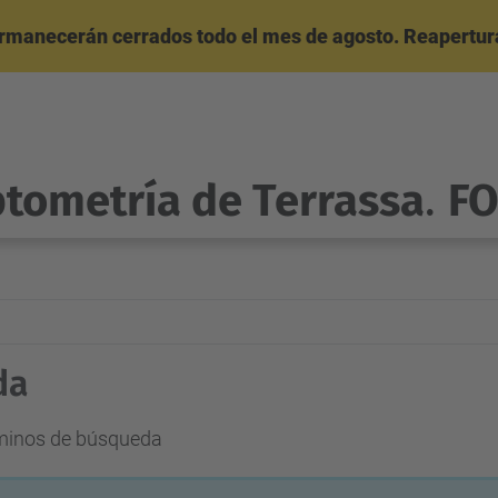
ermanecerán cerrados todo el mes de agosto. Reapertura
ptometría de Terrassa
.
F
da
rminos de búsqueda