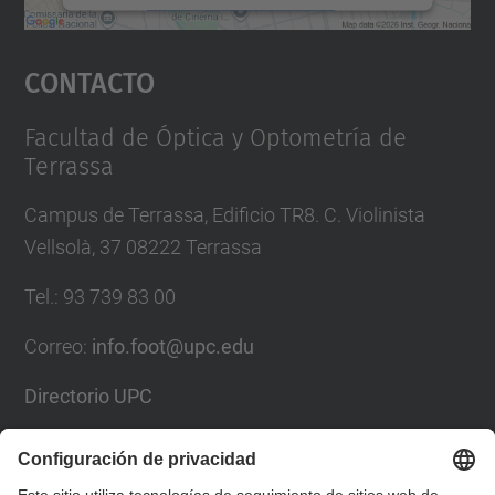
Aceptar
Contacto
powered by
Usercentrics Consent
Management Platform
Facultad de Óptica y Optometría de
Terrassa
Campus de Terrassa, Edificio TR8. C. Violinista
Vellsolà, 37 08222 Terrassa
Tel.
:
93 739 83 00
Correo
:
info.foot@upc.edu
Directorio UPC
Formulario de contacto