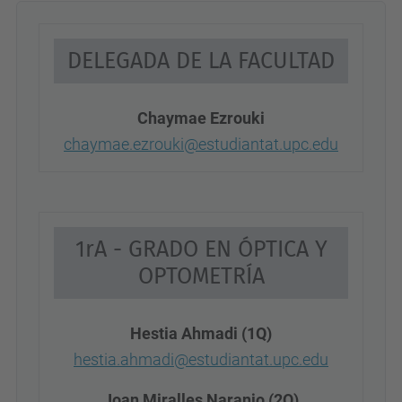
DELEGADA DE LA FACULTAD
Chaymae Ezrouki
chaymae.ezrouki@estudiantat.upc.edu
1rA - GRADO EN ÓPTICA Y
OPTOMETRÍA
Hestia Ahmadi (1Q)
hestia.ahmadi@estudiantat.upc.edu
Joan Miralles Naranjo (2Q)