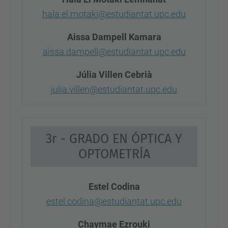
hala.el.motaki@estudiantat.upc.edu
Aissa Dampell Kamara
aissa.dampell@estudiantat.upc.edu
Júlia Villen Cebrià
julia.villen@estudiantat.upc.edu
3r - GRADO EN ÓPTICA Y
OPTOMETRÍA
Estel Codina
estel.codina@estudiantat.upc.edu
Chaymae Ezrouki