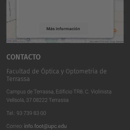
recopilar datos sobre su actividad. Le
rogamos que revise los detalles y acepte el
servicio para ver este mapa.
Más información
Aceptar
Contacto
powered by
Usercentrics Consent
Management Platform
Facultad de Óptica y Optometría de
Terrassa
Campus de Terrassa, Edificio TR8. C. Violinista
Vellsolà, 37 08222 Terrassa
Tel.
:
93 739 83 00
Correo
:
info.foot@upc.edu