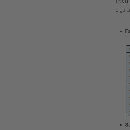
Los
Bl
siguie
Fa
S