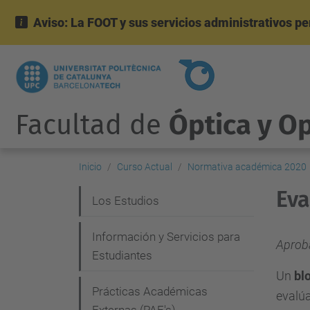
Aviso: La FOOT y sus servicios administrativos p
Facultad de
Óptica y O
Inicio
Curso Actual
Normativa académica 2020
Eva
N
Los Estudios
a
Información y Servicios para
v
Aprob
Estudiantes
e
Un
bl
g
Prácticas Académicas
evalú