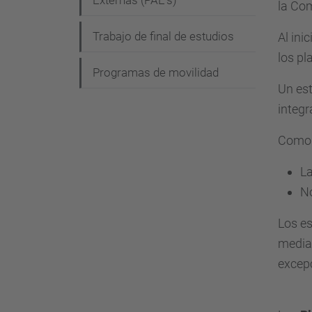
Externas (PAE's)
a
la Com
c
Trabajo de final de estudios
Al ini
i
los pl
Programas de movilidad
ó
Un est
n
integr
Como 
La
No
Los es
median
excep