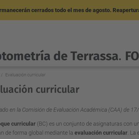
ermanecerán cerrados todo el mes de agosto. Reapertura
ptometría de Terrassa
.
F
Evaluación curricular
luación curricular
ado en la Comisión de Evaluación Académica (CAA) de 17
oque curricular
(BC) es un conjunto de asignaturas con u
an de forma global mediante la
evaluación curricular
. La