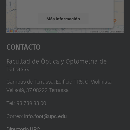
servicio para ver este mapa.
Más información
Aceptar
Contacto
powered by
Usercentrics Consent
Management Platform
Facultad de Óptica y Optometría de
Terrassa
Campus de Terrassa, Edificio TR8. C. Violinista
Vellsolà, 37 08222 Terrassa
Tel.
:
93 739 83 00
Correo
:
info.foot@upc.edu
Directorio UPC