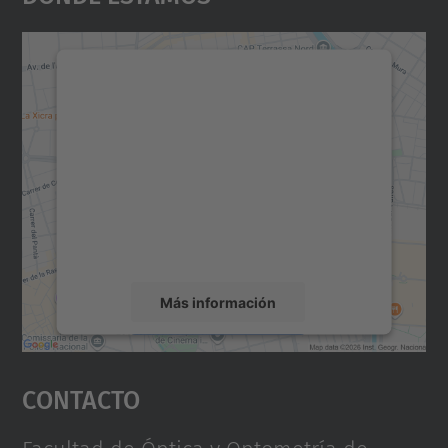
Necesitamos su consentimiento
para cargar el servicio Google
Maps.
Utilizamos un servicio de terceros para
incrustar contenido de mapas que puede
recopilar datos sobre su actividad. Le
rogamos que revise los detalles y acepte el
servicio para ver este mapa.
Más información
Aceptar
Contacto
powered by
Usercentrics Consent
Management Platform