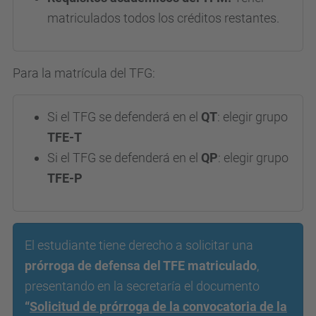
matriculados todos los créditos restantes.
Para la matrícula del TFG:
Si el TFG se defenderá en el
QT
: elegir grupo
TFE-T
Si el TFG se defenderá en el
QP
: elegir grupo
TFE-P
El estudiante tiene derecho a solicitar una
prórroga de defensa del TFE matriculado
,
presentando en la secretaría el documento
“
Solicitud de prórroga de la convocatoria de la