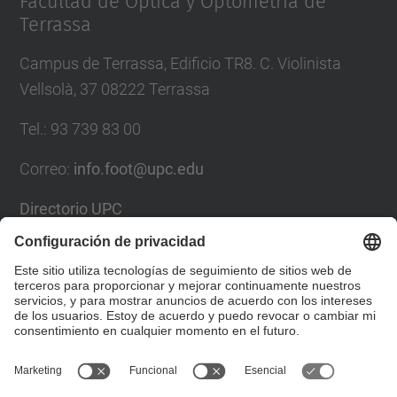
Facultad de Óptica y Optometría de
Terrassa
Campus de Terrassa, Edificio TR8. C. Violinista
Vellsolà, 37 08222 Terrassa
Tel.
:
93 739 83 00
Correo
:
info.foot@upc.edu
Directorio UPC
Formulario de contacto
Lista Redes Sociales