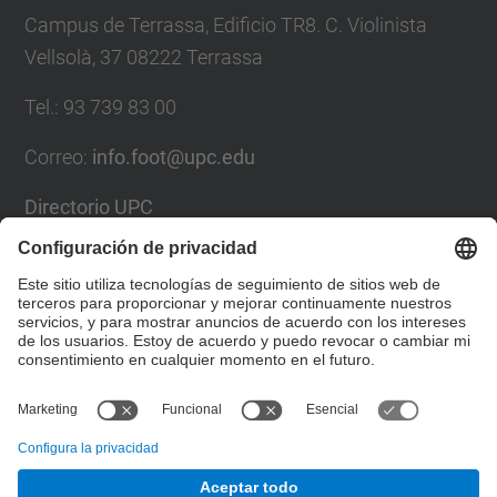
Campus de Terrassa, Edificio TR8. C. Violinista
Vellsolà, 37 08222 Terrassa
Tel.
:
93 739 83 00
Correo
:
info.foot@upc.edu
Directorio UPC
Formulario de contacto
Lista Redes Sociales
© UPC
Facultad de Óptica y Optometría de Terrassa. FOOT.