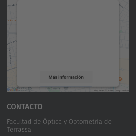
Necesitamos su consentimiento
para cargar el servicio Google
Maps.
Utilizamos un servicio de terceros para
incrustar contenido de mapas que puede
recopilar datos sobre su actividad. Le
rogamos que revise los detalles y acepte el
servicio para ver este mapa.
Más información
Aceptar
Contacto
powered by
Usercentrics Consent
Management Platform
Facultad de Óptica y Optometría de
Terrassa