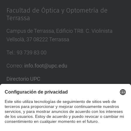
Facultad de Óptica y Optometría de
Terrassa
Campus de Terrassa, Edificio TR8. C. Violinista
Vellsolà, 37 08222 Terrassa
Tel.
:
93 739 83 00
Correo
:
info.foot@upc.edu
Directorio UPC
Formulario de contacto
Lista Redes Sociales