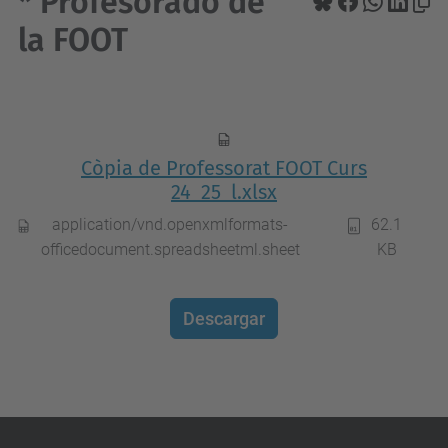
* Profesorado de
la FOOT
Còpia de Professorat FOOT Curs
24_25_l.xlsx
application/vnd.openxmlformats-
62.1
officedocument.spreadsheetml.sheet
KB
Descargar