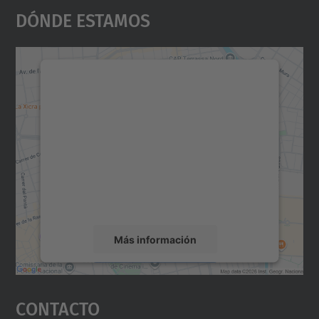
Dónde Estamos
Necesitamos su consentimiento
para cargar el servicio Google
Maps.
Utilizamos un servicio de terceros para
incrustar contenido de mapas que puede
recopilar datos sobre su actividad. Le
rogamos que revise los detalles y acepte el
servicio para ver este mapa.
Más información
Aceptar
Contacto
powered by
Usercentrics Consent
Management Platform