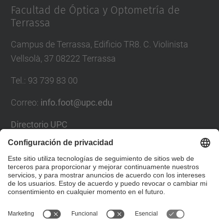
Facultad de Óptica y Optometría de
Terrassa
Campus de Terrassa, Edificio TR8. C. Violinista
Vellsolà, 37 08222 Terrassa
Tel.
:
93 739 83 00
Correo
:
info.foot@upc.edu
Directorio UPC
Formulario de contacto
Lista Redes Sociales