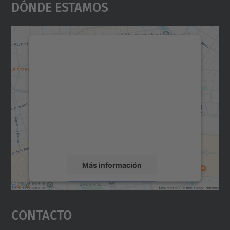
Dónde Estamos
Necesitamos su consentimiento
para cargar el servicio Google
Maps.
Utilizamos un servicio de terceros para
incrustar contenido de mapas que puede
recopilar datos sobre su actividad. Le
rogamos que revise los detalles y acepte el
servicio para ver este mapa.
Más información
Aceptar
Contacto
powered by
Usercentrics Consent
Management Platform