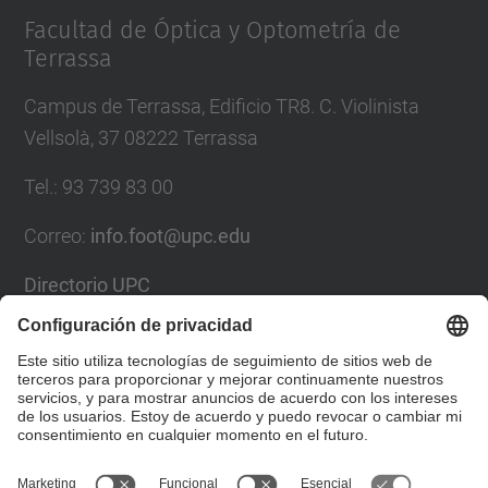
Facultad de Óptica y Optometría de
Terrassa
Campus de Terrassa, Edificio TR8. C. Violinista
Vellsolà, 37 08222 Terrassa
Tel.
:
93 739 83 00
Correo
:
info.foot@upc.edu
Directorio UPC
Formulario de contacto
Lista Redes Sociales