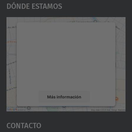
Dónde Estamos
Necesitamos su consentimiento
para cargar el servicio Google
Maps.
Utilizamos un servicio de terceros para
incrustar contenido de mapas que puede
recopilar datos sobre su actividad. Le
rogamos que revise los detalles y acepte el
servicio para ver este mapa.
Más información
Aceptar
Contacto
powered by
Usercentrics Consent
Management Platform