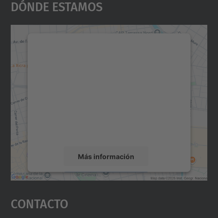
Dónde Estamos
Necesitamos su consentimiento
para cargar el servicio Google
Maps.
Utilizamos un servicio de terceros para
incrustar contenido de mapas que puede
recopilar datos sobre su actividad. Le
rogamos que revise los detalles y acepte el
servicio para ver este mapa.
Más información
Aceptar
Contacto
powered by
Usercentrics Consent
Management Platform