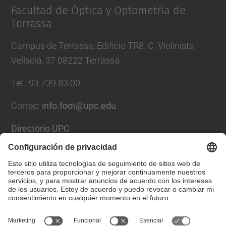
Facultad de Óptica y Optometría de
Terrassa
Campus de Terrassa, Edificio TR8. C. Violinista
Vellsolà, 37 08222 Terrassa
Tel.
:
93 739 83 00
Correo
:
info.foot@upc.edu
Directorio UPC
Formulario de contacto
Lista Redes Sociales