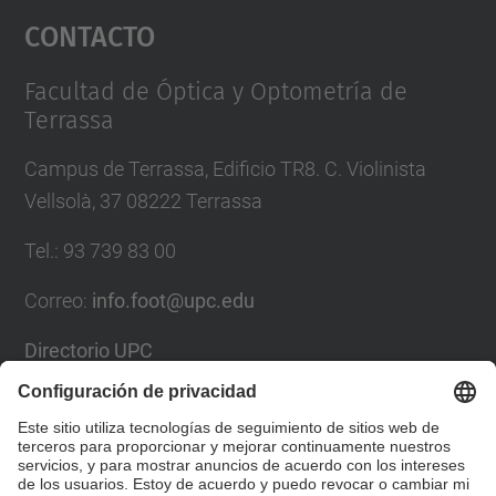
Contacto
powered by
Usercentrics Consent
Management Platform
Facultad de Óptica y Optometría de
Terrassa
Campus de Terrassa, Edificio TR8. C. Violinista
Vellsolà, 37 08222 Terrassa
Tel.
:
93 739 83 00
Correo
:
info.foot@upc.edu
Directorio UPC
Formulario de contacto
Lista Redes Sociales