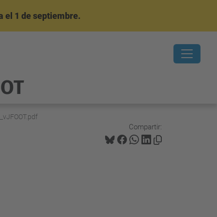
 el 1 de septiembre.
OOT
1_vJFOOT.pdf
Compartir: