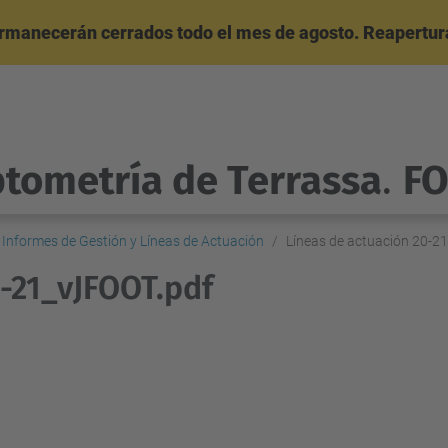
ermanecerán cerrados todo el mes de agosto. Reapertura
ptometría de Terrassa
.
F
 Informes de Gestión y Líneas de Actuación
Líneas de actuación 20-2
0-21_vJFOOT.pdf