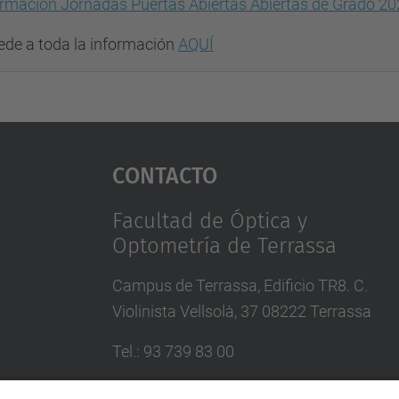
ormación Jornadas Puertas Abiertas Abiertas de Grado 2
ede a toda la información
AQUÍ
Contacto
Facultad de Óptica y
Optometría de Terrassa
Campus de Terrassa, Edificio TR8. C.
Violinista Vellsolà, 37 08222 Terrassa
Tel.
:
93 739 83 00
Correo
:
info.foot@upc.edu