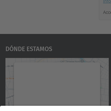
Inf
Acc
Dónde Estamos
Necesitamos su consentimiento
para cargar el servicio Google Maps.
Utilizamos un servicio de terceros para
incrustar contenido de mapas que puede
recopilar datos sobre su actividad. Le
rogamos que revise los detalles y acepte el
servicio para ver este mapa.