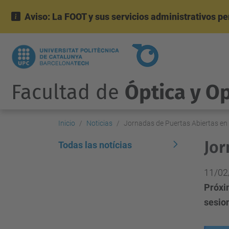
Aviso: La FOOT y sus servicios administrativos p
Facultad de
Óptica y O
Inicio
Noticias
Jornadas de Puertas Abiertas en
Jor
Todas las notícias
11/02
Próxim
sesion