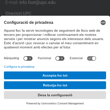
E-mail
:
info.foot@upc.edu
Directori UPC
Formulari de contacte
Llista Xarxes Socials
© UPC
Facultat d'Òptica i Optometria de Terrassa. FOOT.
Desenvolupat amb
Mapa del lloc
Accessibilitat
Avís legal
Configuració de privadesa