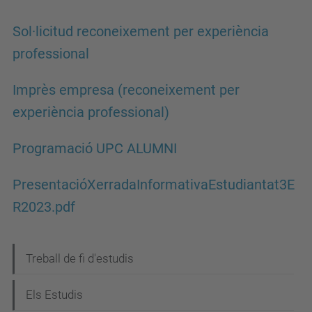
Sol·licitud reconeixement per experiència
professional
Imprès empresa (reconeixement per
experiència professional)
Programació UPC ALUMNI
PresentacióXerradaInformativaEstudiantat3E
R2023.pdf
N
Treball de fi d'estudis
a
Els Estudis
v