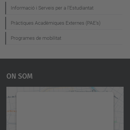
e
Informació i Serveis per a l'Estudiantat
g
Pràctiques Acadèmiques Externes (PAE's)
a
c
Programes de mobilitat
i
ó
On Som
Necessitem el vostre
consentiment per carregar el
servei Google Maps!
Utilitzem un servei de tercers per incrustar