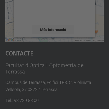
contingut del mapa que pugui recollir dades
sobre la vostra activitat. Reviseu-ne els
detalls i accepteu el servei per veure el
mapa.
Més Informació
Accepta
Contacte
powered by
Usercentrics Consent
Management Platform
Facultat d'Òptica i Optometria de
Terrassa
Campus de Terrassa, Edifici TR8. C. Violinista
Vellsolà, 37 08222 Terrassa
Tel.
:
93 739 83 00