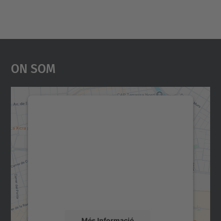
On Som
Necessitem el vostre
consentiment per carregar el
servei Google Maps!
Utilitzem un servei de tercers per incrustar
contingut del mapa que pugui recollir dades
sobre la vostra activitat. Reviseu-ne els
detalls i accepteu el servei per veure el
mapa.
Més Informació