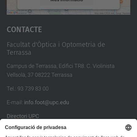
Accepta
Contacte
powered by
Usercentrics Consent
Management Platform
Facultat d'Òptica i Optometria de
Terrassa
Campus de Terrassa, Edifici TR8. C. Violinista
Vellsolà, 37 08222 Terrassa
Tel.
:
93 739 83 00
E-mail
:
info.foot@upc.edu
Directori UPC
Formulari de contacte