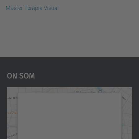
Màster Teràpia Visual
On Som
Necessitem el vostre
consentiment per carregar el
servei Google Maps!
Utilitzem un servei de tercers per incrustar
contingut del mapa que pugui recollir dades