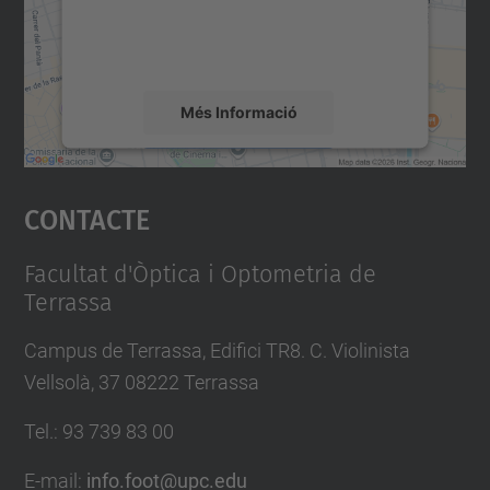
sobre la vostra activitat. Reviseu-ne els
detalls i accepteu el servei per veure el
mapa.
Més Informació
Accepta
Contacte
powered by
Usercentrics Consent
Management Platform
Facultat d'Òptica i Optometria de
Terrassa
Campus de Terrassa, Edifici TR8. C. Violinista
Vellsolà, 37 08222 Terrassa
Tel.
:
93 739 83 00
E-mail
:
info.foot@upc.edu