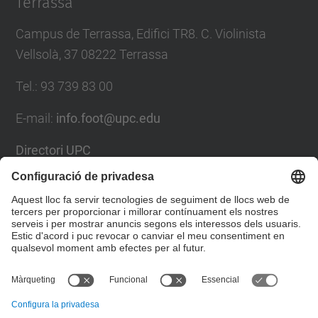
Terrassa
Campus de Terrassa, Edifici TR8. C. Violinista
Vellsolà, 37 08222 Terrassa
Tel.
:
93 739 83 00
E-mail
:
info.foot@upc.edu
Directori UPC
Formulari de contacte
Llista Xarxes Socials