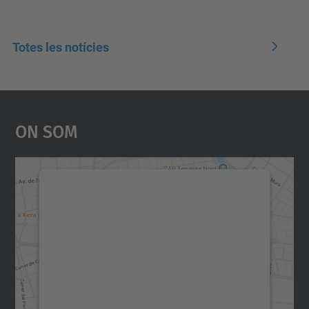
Totes les notícies
On Som
Necessitem el vostre
consentiment per carregar el
servei Google Maps!
Utilitzem un servei de tercers per incrustar
contingut del mapa que pugui recollir dades
sobre la vostra activitat. Reviseu-ne els
detalls i accepteu el servei per veure el
mapa.