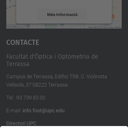
Més Informació
Accepta
Contacte
powered by
Usercentrics Consent
Management Platform
Facultat d'Òptica i Optometria de
Terrassa
Campus de Terrassa, Edifici TR8. C. Violinista
Vellsolà, 37 08222 Terrassa
Tel.
:
93 739 83 00
E-mail
:
info.foot@upc.edu
Directori UPC