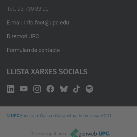
Tel.
:
93 739 83 00
E-mail
:
info.foot@upc.edu
Directori UPC
Formulari de contacte
Llista Xarxes Socials
© UPC
Facultat d'Òptica i Optometria de Terrassa. FOOT.
Desenvolupat amb