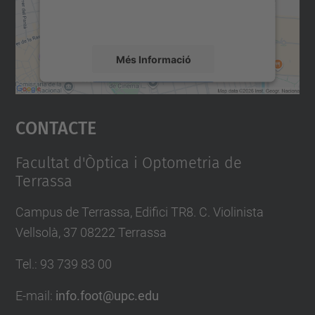
detalls i accepteu el servei per veure el
mapa.
Més Informació
Accepta
Contacte
powered by
Usercentrics Consent
Management Platform
Facultat d'Òptica i Optometria de
Terrassa
Campus de Terrassa, Edifici TR8. C. Violinista
Vellsolà, 37 08222 Terrassa
Tel.
:
93 739 83 00
E-mail
:
info.foot@upc.edu